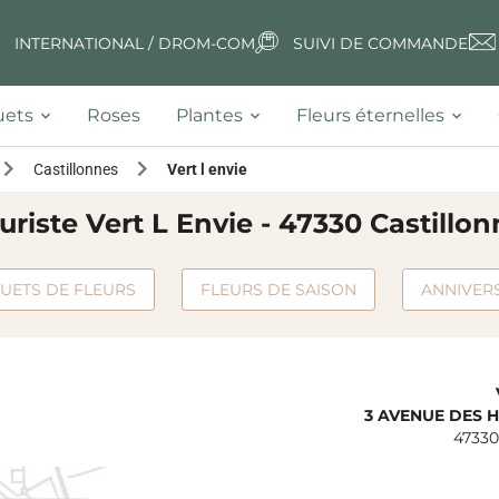
INTERNATIONAL / DROM-COM
SUIVI DE COMMANDE
ets
Roses
Plantes
Fleurs éternelles
Castillonnes
Vert l envie
uriste Vert L Envie - 47330 Castillo
UETS DE FLEURS
FLEURS DE SAISON
ANNIVER
3 AVENUE DES 
47330