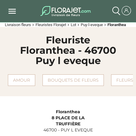
Livraison fleurs
Fleuristes Florajet
Lot
Puy-l-eveque
Floranthea
chevron_right
chevron_right
chevron_right
chevron_right
Fleuriste
Floranthea - 46700
Puy l eveque
AMOUR
BOUQUETS DE FLEURS
FLEURS 
Floranthea
8 PLACE DE LA
TRUFFIÈRE
46700
-
PUY L EVEQUE