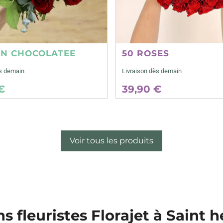
ON CHOCOLATEE
50 ROSES
ès demain
Livraison dès demain
€
39,90 €
Voir tous les produits
ns fleuristes Florajet à Saint h