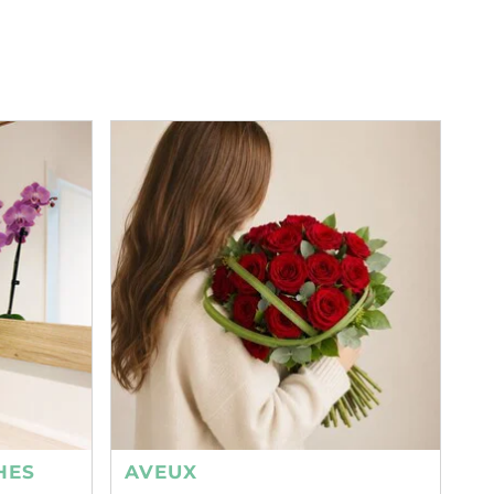
HES
AVEUX