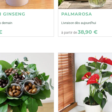
I GINSENG
PALMAROSA
ès demain
Livraison dès aujourd'hui
€
38,90 €
à partir de