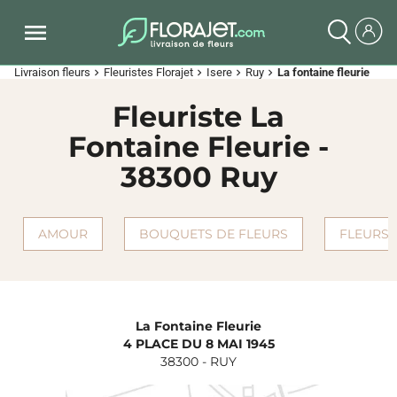
Livraison fleurs
Fleuristes Florajet
Isere
Ruy
La fontaine fleurie
chevron_right
chevron_right
chevron_right
chevron_right
Fleuriste La
Fontaine Fleurie -
38300 Ruy
AMOUR
BOUQUETS DE FLEURS
FLEURS 
La Fontaine Fleurie
4 PLACE DU 8 MAI 1945
38300
-
RUY