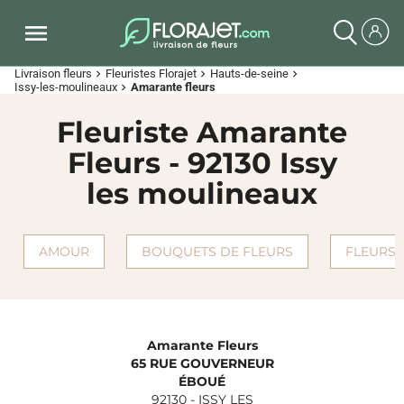
Livraison fleurs
Fleuristes Florajet
Hauts-de-seine
chevron_right
chevron_right
chevron_right
Issy-les-moulineaux
Amarante fleurs
chevron_right
Fleuriste Amarante
Fleurs - 92130 Issy
les moulineaux
AMOUR
BOUQUETS DE FLEURS
FLEURS 
Amarante Fleurs
65 RUE GOUVERNEUR
ÉBOUÉ
92130
-
ISSY LES