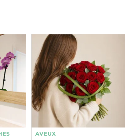
HES
AVEUX