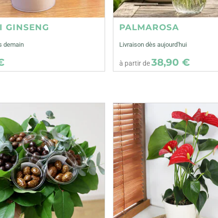
I GINSENG
PALMAROSA
ès demain
Livraison dès aujourd'hui
€
38,90 €
à partir de