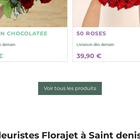
ON CHOCOLATEE
50 ROSES
ès demain
Livraison dès demain
€
39,90 €
Voir tous les produits
leuristes Florajet à Saint deni