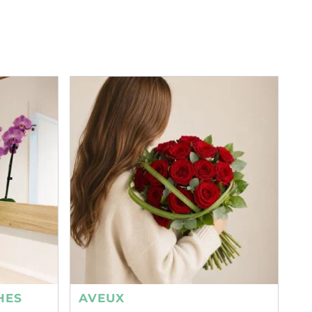
HES
AVEUX