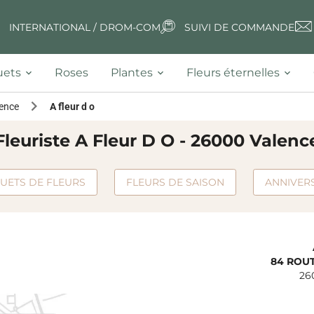
INTERNATIONAL / DROM-COM
SUIVI DE COMMANDE
ets
Roses
Plantes
Fleurs éternelles
ence
A fleur d o
Fleuriste A Fleur D O - 26000 Valenc
UETS DE FLEURS
FLEURS DE SAISON
ANNIVER
84 ROU
26