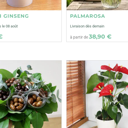
I GINSENG
PALMAROSA
s le 08 août
Livraison dès demain
€
38,90 €
à partir de