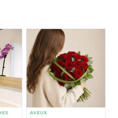
HES
AVEUX