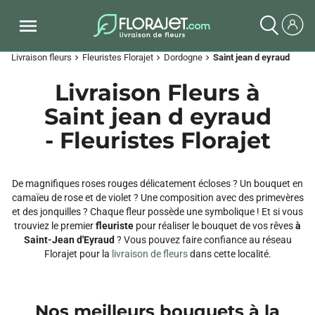
Livraison fleurs
Fleuristes Florajet
Dordogne
Saint jean d eyraud
chevron_right
chevron_right
chevron_right
Livraison Fleurs à
Saint jean d eyraud
- Fleuristes Florajet
De magnifiques roses rouges délicatement écloses ? Un bouquet en
camaïeu de rose et de violet ? Une composition avec des primevères
et des jonquilles ? Chaque fleur possède une symbolique ! Et si vous
trouviez le premier
fleuriste
pour réaliser le bouquet de vos rêves
à
Saint-Jean d'Eyraud
? Vous pouvez faire confiance au réseau
Florajet pour la
livraison de fleurs
dans cette localité.
Nos meilleurs bouquets à la