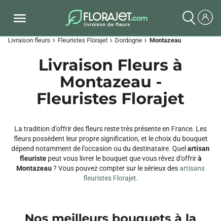
Livraison fleurs
Fleuristes Florajet
Dordogne
Montazeau
chevron_right
chevron_right
chevron_right
Livraison Fleurs à
Montazeau -
Fleuristes Florajet
La tradition d’offrir des fleurs reste très présente en France. Les
fleurs possèdent leur propre signification, et le choix du bouquet
dépend notamment de l’occasion ou du destinataire. Quel
artisan
fleuriste
peut vous livrer le bouquet que vous rêvez d’offrir
à
Montazeau
? Vous pouvez compter sur le sérieux des
artisans
fleuristes Florajet
.
Nos meilleurs bouquets à la