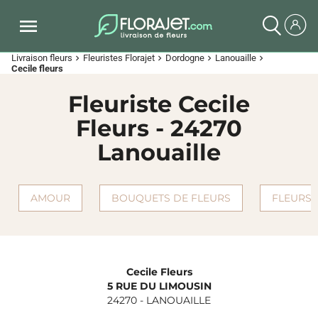
Livraison fleurs
Fleuristes Florajet
Dordogne
Lanouaille
chevron_right
chevron_right
chevron_right
chevron_right
Cecile fleurs
Fleuriste Cecile
Fleurs - 24270
Lanouaille
AMOUR
BOUQUETS DE FLEURS
FLEURS 
Cecile Fleurs
5 RUE DU LIMOUSIN
24270
-
LANOUAILLE