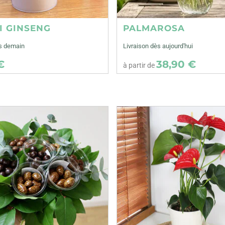
I GINSENG
PALMAROSA
ès demain
Livraison dès aujourd'hui
€
38,90 €
à partir de