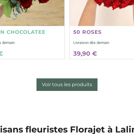
ON CHOCOLATEE
50 ROSES
ès demain
Livraison dès demain
€
39,90 €
Voir tous les produits
isans fleuristes Florajet à Lal