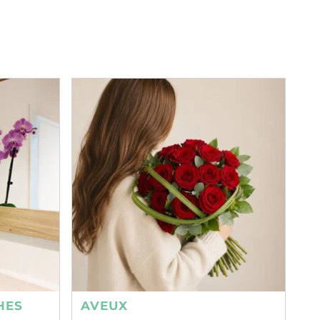
HES
AVEUX