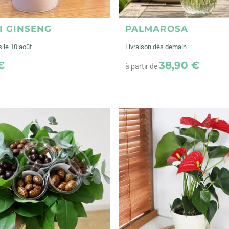
I GINSENG
PALMAROSA
s le 10 août
Livraison dès demain
€
38,90 €
à partir de