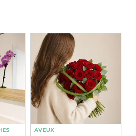
HES
AVEUX