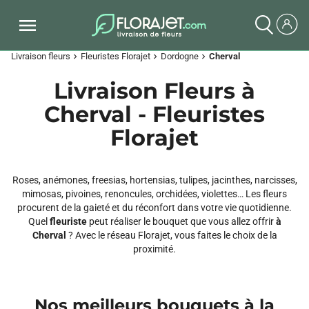
Livraison fleurs
Fleuristes Florajet
Dordogne
Cherval
chevron_right
chevron_right
chevron_right
Livraison Fleurs à
Cherval - Fleuristes
Florajet
Roses, anémones, freesias, hortensias, tulipes, jacinthes, narcisses,
mimosas, pivoines, renoncules, orchidées, violettes… Les fleurs
procurent de la gaieté et du réconfort dans votre vie quotidienne.
Quel
fleuriste
peut réaliser le bouquet que vous allez offrir
à
Cherval
? Avec le réseau Florajet, vous faites le choix de la
proximité.
Nos meilleurs bouquets à la