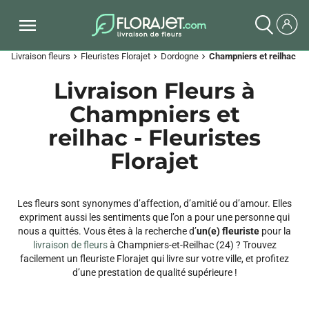
Livraison fleurs
Fleuristes Florajet
Dordogne
Champniers et reilhac
chevron_right
chevron_right
chevron_right
Livraison Fleurs à
Champniers et
reilhac - Fleuristes
Florajet
Les fleurs sont synonymes d’affection, d’amitié ou d’amour. Elles
expriment aussi les sentiments que l’on a pour une personne qui
nous a quittés. Vous êtes à la recherche d’
un(e) fleuriste
pour la
livraison de fleurs
à Champniers-et-Reilhac (24) ? Trouvez
facilement un fleuriste Florajet qui livre sur votre ville, et profitez
d’une prestation de qualité supérieure !