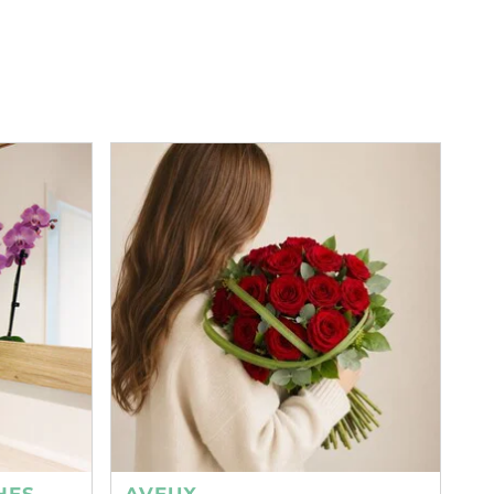
HES
AVEUX