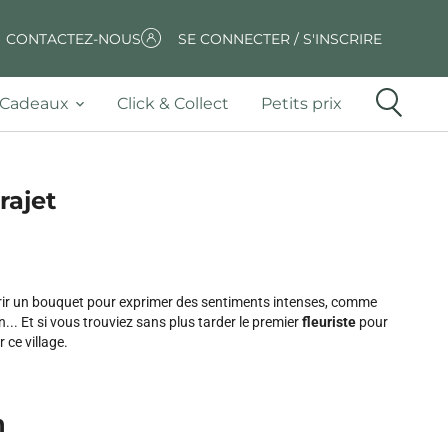
CONTACTEZ-NOUS
SE CONNECTER / S'INSCRIRE
Cadeaux
Click & Collect
Petits prix
rajet
 offrir un bouquet pour exprimer des sentiments intenses, comme
... Et si vous trouviez sans plus tarder le premier
fleuriste
pour
r ce village.
n