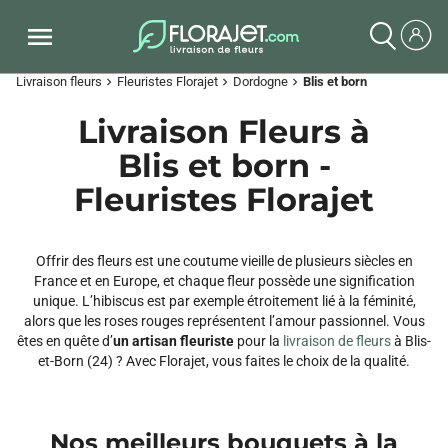
Livraison fleurs
Fleuristes Florajet
Dordogne
Blis et born
chevron_right
chevron_right
chevron_right
Livraison Fleurs à
Blis et born -
Fleuristes Florajet
Offrir des fleurs est une coutume vieille de plusieurs siècles en
France et en Europe, et chaque fleur possède une signification
unique. L’hibiscus est par exemple étroitement lié à la féminité,
alors que les roses rouges représentent l’amour passionnel. Vous
êtes en quête d’
un artisan fleuriste
pour la
livraison de fleurs
à Blis-
et-Born (24) ? Avec Florajet, vous faites le choix de la qualité.
Nos meilleurs bouquets à la