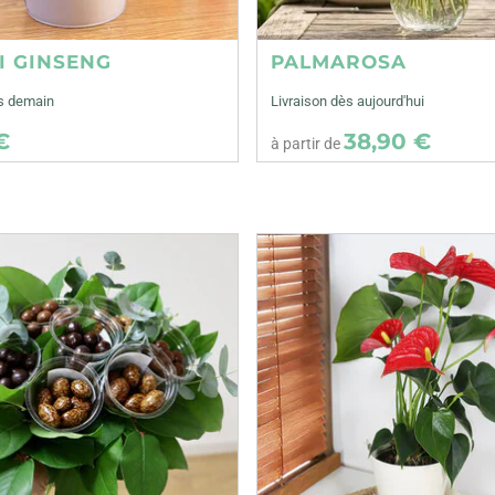
I GINSENG
PALMAROSA
ès demain
Livraison dès aujourd'hui
€
38,90 €
à partir de