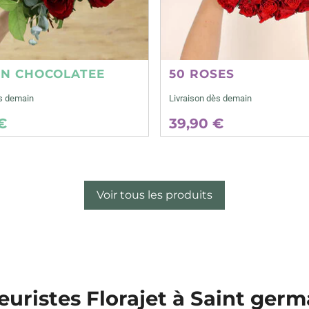
ON CHOCOLATEE
50 ROSES
ès demain
Livraison dès demain
€
39,90 €
Voir tous les produits
leuristes Florajet à Saint germ