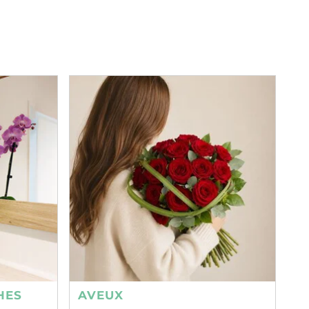
HES
AVEUX