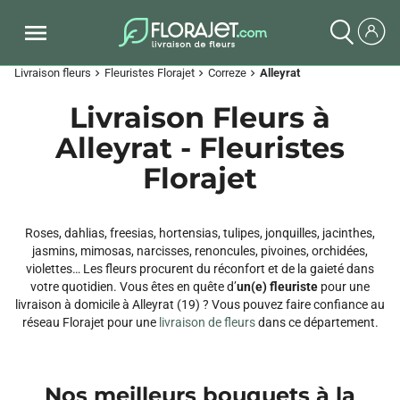
Livraison fleurs
Fleuristes Florajet
Correze
Alleyrat
chevron_right
chevron_right
chevron_right
Livraison Fleurs à
Alleyrat - Fleuristes
Florajet
Roses, dahlias, freesias, hortensias, tulipes, jonquilles, jacinthes,
jasmins, mimosas, narcisses, renoncules, pivoines, orchidées,
violettes… Les fleurs procurent du réconfort et de la gaieté dans
votre quotidien. Vous êtes en quête d’
un(e) fleuriste
pour une
livraison à domicile à Alleyrat (19) ? Vous pouvez faire confiance au
réseau Florajet pour une
livraison de fleurs
dans ce département.
Nos meilleurs bouquets à la