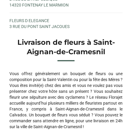
14320 FONTENAY LE MARMION
FLEURS D ELEGANCE
3 RUE DU PONT SAINT JACQUES
14000 CAEN
Livraison de fleurs à Saint-
AUX FLEURS DES ANGES
Aignan-de-Cramesnil
11-13 AVENUE LEON BLUM
14460 COLOMBELLES
Vous offrez généralement un bouquet de fleurs ou une
SENTEUR FLORALE
composition pour la Saint-Valentin ou pour la fête des Mères ?
3 RUE DU GENERAL LECLERC
Vous êtes invité(e) chez des amis et vous ne voulez pas vous
14680 BRETTEVILLE SUR LAIZE
présenter chez votre hôte sans un présent ? Vous souhaitez
fleurir une sépulture avec des cyclamens ? Le réseau Florajet
O FLEURS DE NATH
accueille aujourd’hui plusieurs milliers de fleuristes partout en
110 RUE SAINT JEAN
France, y compris à Saint-Aignan-de-Cramesnil dans le
14000 CAEN
Calvados. Un bouquet de fleurs vous séduit ? Vous pouvez le
commander sans attendre en ligne, pour une livraison en 24h
sur la ville de Saint-Aignan-de-Cramesnil !
NIMALYS