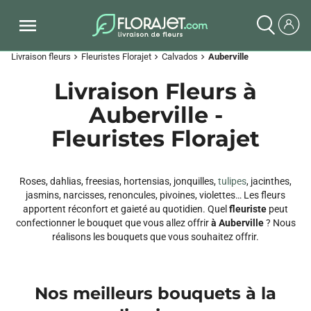
Livraison fleurs
Fleuristes Florajet
Calvados
Auberville
chevron_right
chevron_right
chevron_right
Livraison Fleurs à
Auberville -
Fleuristes Florajet
Roses, dahlias, freesias, hortensias, jonquilles,
tulipes
, jacinthes,
jasmins, narcisses, renoncules, pivoines, violettes… Les fleurs
apportent réconfort et gaieté au quotidien. Quel
fleuriste
peut
confectionner le bouquet que vous allez offrir
à Auberville
? Nous
réalisons les bouquets que vous souhaitez offrir.
Nos meilleurs bouquets à la