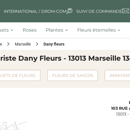
INTERNATIONAL / DROM-COM
SUIVI DE COMMANDE
ets
Roses
Plantes
Fleurs éternelles
e
Marseille
Dany fleurs
riste Dany Fleurs - 13013 Marseille 
UETS DE FLEURS
FLEURS DE SAISON
ANNIVER
103 RUE
13013
-