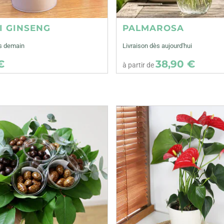
I GINSENG
PALMAROSA
ès demain
Livraison dès aujourd'hui
€
38,90 €
à partir de