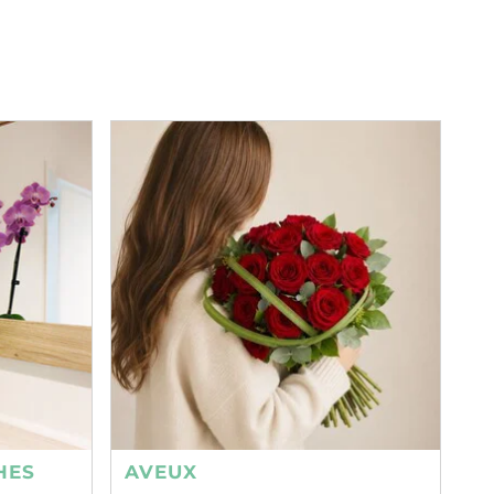
HES
AVEUX