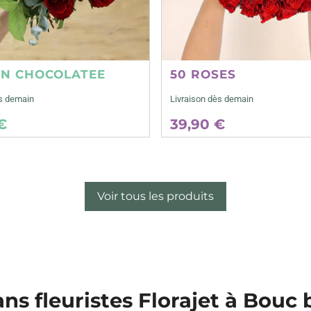
ON CHOCOLATEE
50 ROSES
ès demain
Livraison dès demain
€
39,90 €
Voir tous les produits
ans fleuristes Florajet à Bouc b