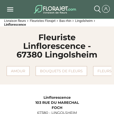
Livraison fleurs
Fleuristes Florajet
Bas-rhin
Lingolsheim
chevron_right
chevron_right
chevron_right
chevron_right
Linflorescence
Fleuriste
Linflorescence -
67380 Lingolsheim
AMOUR
BOUQUETS DE FLEURS
FLEURS 
Linflorescence
103 RUE DU MARECHAL
FOCH
67380
-
LINGOLSHEIM