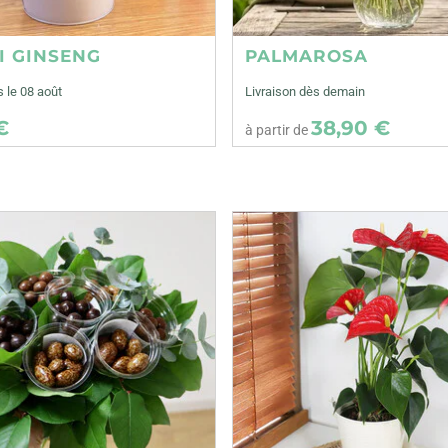
I GINSENG
PALMAROSA
s le 08 août
Livraison dès demain
€
38,90 €
à partir de