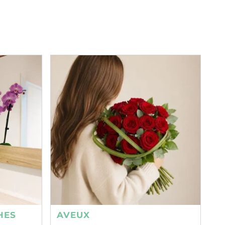
HES
AVEUX