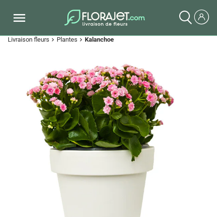
Livraison fleurs
Plantes
Kalanchoe
chevron_right
chevron_right
Previous