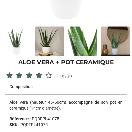
ALOE VERA + POT CERAMIQUE
11 avis
>
Composition
Aloe Vera (hauteur 45/50cm) accompagné de son pot en
céramique (14cm diamètre).
Référence :
PQDFPL41075
SKU :
PQDFPL41075