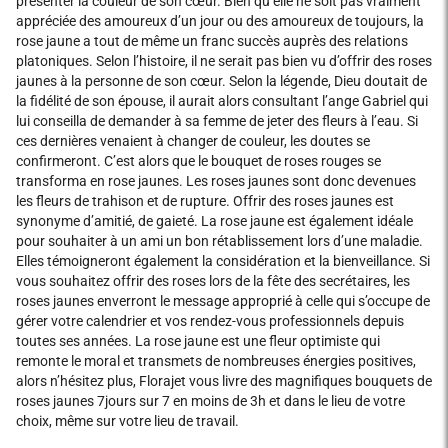
présenter la couleur de son cœur. Bien qu’elle ne soit pas vraiment
appréciée des amoureux d’un jour ou des amoureux de toujours, la
rose jaune a tout de même un franc succès auprès des relations
platoniques. Selon l’histoire, il ne serait pas bien vu d’offrir des roses
jaunes à la personne de son cœur. Selon la légende, Dieu doutait de
la fidélité de son épouse, il aurait alors consultant l’ange Gabriel qui
lui conseilla de demander à sa femme de jeter des fleurs à l’eau. Si
ces dernières venaient à changer de couleur, les doutes se
confirmeront. C’est alors que le bouquet de roses rouges se
transforma en rose jaunes. Les roses jaunes sont donc devenues
les fleurs de trahison et de rupture. Offrir des roses jaunes est
synonyme d’amitié, de gaieté. La rose jaune est également idéale
pour souhaiter à un ami un bon rétablissement lors d’une maladie.
Elles témoigneront également la considération et la bienveillance. Si
vous souhaitez offrir des roses lors de la fête des secrétaires, les
roses jaunes enverront le message approprié à celle qui s’occupe de
gérer votre calendrier et vos rendez-vous professionnels depuis
toutes ses années. La rose jaune est une fleur optimiste qui
remonte le moral et transmets de nombreuses énergies positives,
alors n’hésitez plus, Florajet vous livre des magnifiques bouquets de
roses jaunes 7jours sur 7 en moins de 3h et dans le lieu de votre
choix, même sur votre lieu de travail.