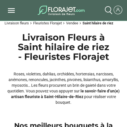
Livraison fleurs
Fleuristes Florajet
Vendee
Saint hilaire de riez
chevron_right
chevron_right
chevron_right
Livraison Fleurs à
Saint hilaire de riez
- Fleuristes Florajet
Roses, violettes, dahlias, orchidées, hortensias, narcisses,
anémones, renoncules, jacinthes, pivoines, lisianthus, amaryllis,
myosotis… Les fleurs procurent un brin de gaieté dans votre
quotidien. Vous pouvez vous appuyer sur
le savoir-faire d’un(e)
artisan fleuriste à Saint-Hilaire-de-Riez
pour réaliser votre
bouquet.
Nos meilleurs bouquets à la