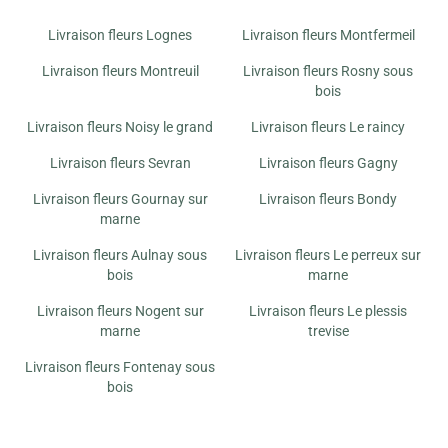
CHOUFLEURS
Livraison fleurs Lognes
Livraison fleurs Montfermeil
1 PLACE FRANKLIN ROOSEVELT
93460 GOURNAY SUR MARNE
Livraison fleurs Montreuil
Livraison fleurs Rosny sous
bois
ATELIER MIDO FLEURS
Livraison fleurs Noisy le grand
Livraison fleurs Le raincy
2 RUE NOEMIE
93140 BONDY
Livraison fleurs Sevran
Livraison fleurs Gagny
Livraison fleurs Gournay sur
Livraison fleurs Bondy
ROSES ET FLEURS
marne
11 RUE JACQUES DUCLOS
93600 AULNAY SOUS BOIS
Livraison fleurs Aulnay sous
Livraison fleurs Le perreux sur
bois
marne
MONCEAU FLEURS
Livraison fleurs Nogent sur
Livraison fleurs Le plessis
44 BD D ALSACE LORRAINE
marne
trevise
94170 LE PERREUX SUR MARNE
Livraison fleurs Fontenay sous
bois
AU JARDIN DE NOGENT
94 GRANDE RUE CHARLES DE GAULLE
94130 NOGENT SUR MARNE