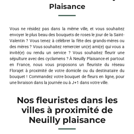
ATELIER F LORI
Plaisance
204 RUE PIERRE BROSSOLETTE
93160 NOISY LE GRAND
Vous ne résidez pas dans la même ville, et vous souhaitez
PRESTIGE FLEUR
envoyer le plus beau des bouquets de roses le jour de la Saint-
65 AVENUE DE LA RESISTANCE
Valentin ? Vous tenez à célébrer la fête des grands-mères ou
93340 LE RAINCY
des mères ? Vous souhaitez remercier un(e) ami(e) qui vous a
invité(e) ou rendu un service ? Vous souhaitez fleurir une
ARUM FLEURS
sépulture avec des cyclamens ? À Neuilly Plaisance et partout
67 BIS BOULEVARD WESTINGHOUSE
en France, nous vous proposons un fleuriste du réseau
93270 SEVRAN
Florajet à proximité de votre domicile ou du destinataire du
bouquet ! Commandez votre bouquet de fleurs en ligne, pour
une livraison dans la journée ou à J+1 dans votre ville.
ACANTHE
128 AVENUE DE LA RESISTANCE
Nos fleuristes dans les
93340 LE RAINCY
villes à proximité de
VERDURE ET HOME
Neuilly plaisance
10 RUE HENRI MAILLARD
93220 GAGNY