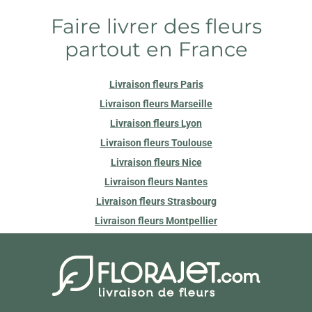
Faire livrer des fleurs
CHOUFLEURS
partout en France
45 AVENUE PIERRE BROSSOLETTE
94170 LE PERREUX SUR MARNE
Livraison fleurs Paris
MADEMOISELLE ROSE
Livraison fleurs Marseille
8 AVENUE THERESE
94420 LE PLESSIS TREVISE
Livraison fleurs Lyon
Livraison fleurs Toulouse
LE CHAT FLEURI
Livraison fleurs Nice
3 PLACE GENERAL LECLERC
Livraison fleurs Nantes
94120 FONTENAY SOUS BOIS
Livraison fleurs Strasbourg
Livraison fleurs Montpellier