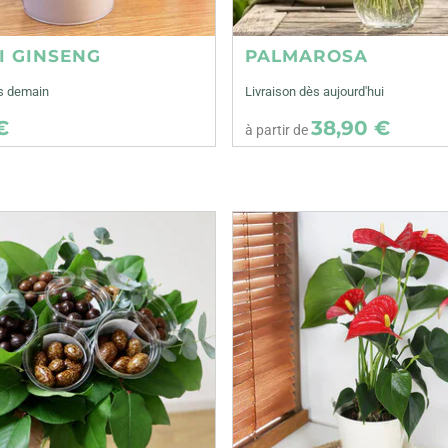
I GINSENG
PALMAROSA
ès demain
Livraison dès aujourd'hui
€
38,90 €
à partir de