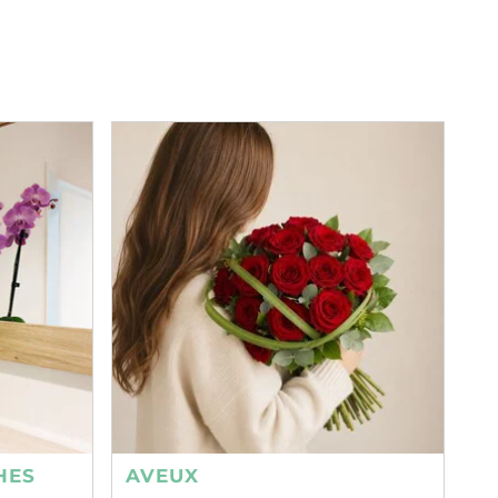
HES
AVEUX