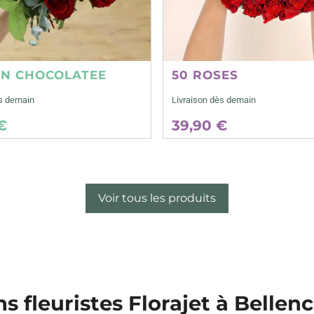
ON CHOCOLATEE
50 ROSES
ès demain
Livraison dès demain
€
39,90 €
Voir tous les produits
ns fleuristes Florajet à Belle