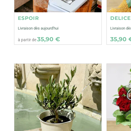
ESPOIR
DELIC
Livraison dès aujourd'hui
Livraison dè
35,90 €
35,90 
à partir de