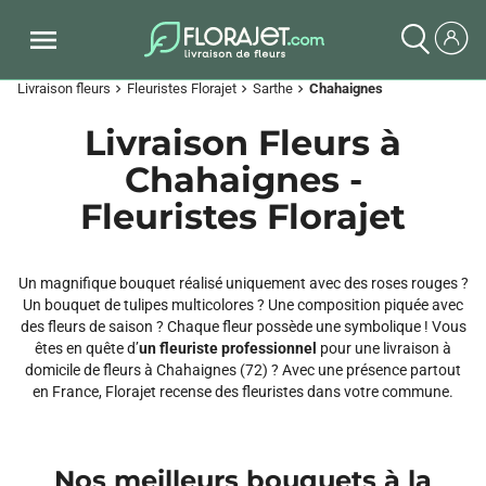
Livraison fleurs
Fleuristes Florajet
Sarthe
Chahaignes
chevron_right
chevron_right
chevron_right
Livraison Fleurs à
Chahaignes -
Fleuristes Florajet
Un magnifique bouquet réalisé uniquement avec des roses rouges ?
Un bouquet de tulipes multicolores ? Une composition piquée avec
des fleurs de saison ? Chaque fleur possède une symbolique ! Vous
êtes en quête d’
un fleuriste professionnel
pour une livraison à
domicile de fleurs à Chahaignes (72) ? Avec une présence partout
en France, Florajet recense des fleuristes dans votre commune.
Nos meilleurs bouquets à la