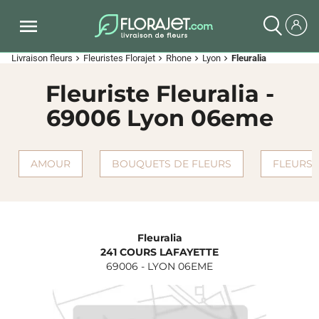
Livraison fleurs
Fleuristes Florajet
Rhone
Lyon
Fleuralia
chevron_right
chevron_right
chevron_right
chevron_right
Fleuriste Fleuralia -
69006 Lyon 06eme
AMOUR
BOUQUETS DE FLEURS
FLEURS 
Fleuralia
241 COURS LAFAYETTE
69006
-
LYON 06EME