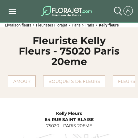
Livraison fleurs
Fleuristes Florajet
Paris
Paris
Kelly fleurs
chevron_right
chevron_right
chevron_right
chevron_right
Fleuriste Kelly
Fleurs - 75020 Paris
20eme
AMOUR
BOUQUETS DE FLEURS
FLEURS 
Kelly Fleurs
64 RUE SAINT BLAISE
75020
-
PARIS 20EME