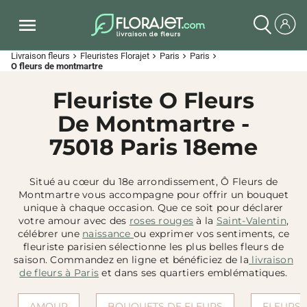
Livraison fleurs
Fleuristes Florajet
Paris
Paris
chevron_right
chevron_right
chevron_right
chevron_right
O fleurs de montmartre
Fleuriste O Fleurs
De Montmartre -
75018 Paris 18eme
Situé au cœur du 18e arrondissement, Ô Fleurs de
Montmartre vous accompagne pour offrir un bouquet
unique à chaque occasion. Que ce soit pour déclarer
votre amour avec des
roses rouges
à la
Saint-Valentin
,
célébrer une
naissance
ou exprimer vos sentiments, ce
fleuriste parisien sélectionne les plus belles fleurs de
saison. Commandez en ligne et bénéficiez de la
livraison
de fleurs à Paris
et dans ses quartiers emblématiques.
AMOUR
BOUQUETS DE FLEURS
FLEURS 