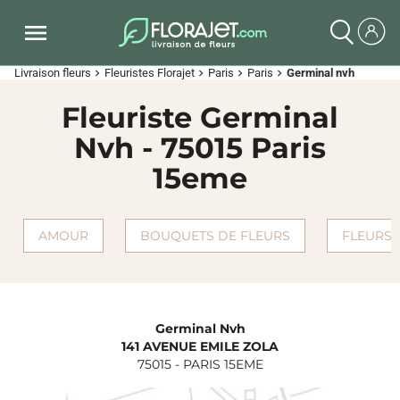
Livraison fleurs
Fleuristes Florajet
Paris
Paris
Germinal nvh
chevron_right
chevron_right
chevron_right
chevron_right
Fleuriste Germinal
Nvh - 75015 Paris
15eme
AMOUR
BOUQUETS DE FLEURS
FLEURS 
Germinal Nvh
141 AVENUE EMILE ZOLA
75015
-
PARIS 15EME