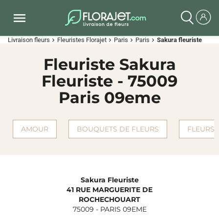
Livraison fleurs
Fleuristes Florajet
Paris
Paris
Sakura fleuriste
chevron_right
chevron_right
chevron_right
chevron_right
Fleuriste Sakura
Fleuriste - 75009
Paris 09eme
AMOUR
BOUQUETS DE FLEURS
FLEURS 
Sakura Fleuriste
41 RUE MARGUERITE DE
ROCHECHOUART
75009
-
PARIS 09EME