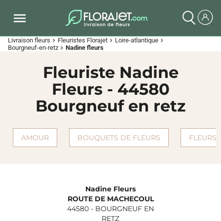
Livraison fleurs
Fleuristes Florajet
Loire-atlantique
chevron_right
chevron_right
chevron_right
Bourgneuf-en-retz
Nadine fleurs
chevron_right
Fleuriste Nadine
Fleurs - 44580
Bourgneuf en retz
AMOUR
BOUQUETS DE FLEURS
FLEURS 
Nadine Fleurs
ROUTE DE MACHECOUL
44580
-
BOURGNEUF EN
RETZ