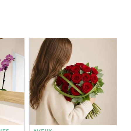
HES
AVEUX