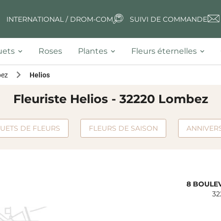
INTERNATIONAL / DROM-COM
SUIVI DE COMMANDE
ets
Roses
Plantes
Fleurs éternelles
ez
Helios
Fleuriste Helios - 32220 Lombez
UETS DE FLEURS
FLEURS DE SAISON
ANNIVER
8 BOULE
32