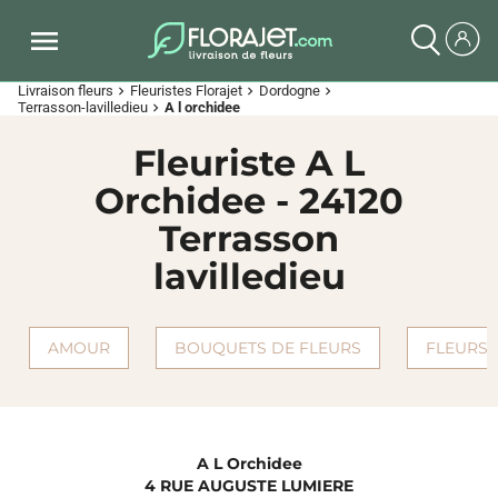
Livraison fleurs
Fleuristes Florajet
Dordogne
chevron_right
chevron_right
chevron_right
Terrasson-lavilledieu
A l orchidee
chevron_right
Fleuriste A L
Orchidee - 24120
Terrasson
lavilledieu
AMOUR
BOUQUETS DE FLEURS
FLEURS 
A L Orchidee
4 RUE AUGUSTE LUMIERE