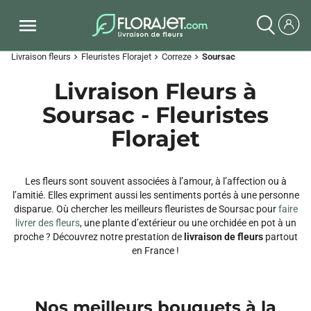
Livraison fleurs
Fleuristes Florajet
Correze
Soursac
chevron_right
chevron_right
chevron_right
Livraison Fleurs à
Soursac - Fleuristes
Florajet
Les fleurs sont souvent associées à l’amour, à l’affection ou à
l’amitié. Elles expriment aussi les sentiments portés à une personne
disparue. Où chercher les meilleurs fleuristes de Soursac pour
faire
livrer des fleurs
, une plante d’extérieur ou une orchidée en pot à un
proche ? Découvrez notre prestation de
livraison de fleurs
partout
en France !
Nos meilleurs bouquets à la