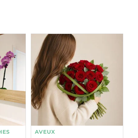
HES
AVEUX