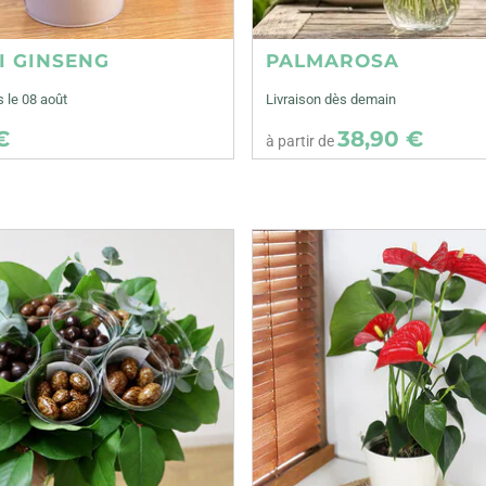
I GINSENG
PALMAROSA
s le 08 août
Livraison dès demain
€
38,90 €
à partir de