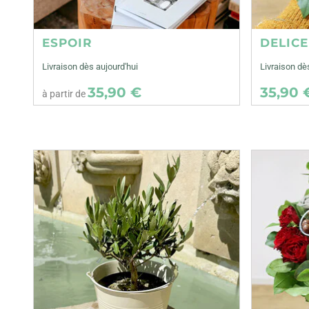
ESPOIR
DELIC
Livraison dès aujourd'hui
Livraison d
35,90 €
35,90 
à partir de