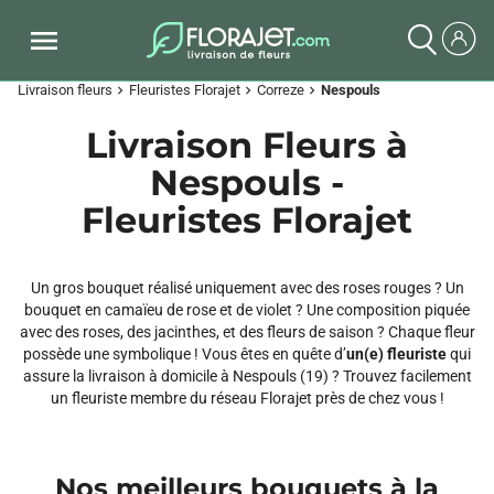
Livraison fleurs
Fleuristes Florajet
Correze
Nespouls
chevron_right
chevron_right
chevron_right
Livraison Fleurs à
Nespouls -
Fleuristes Florajet
Un gros bouquet réalisé uniquement avec des roses rouges ? Un
bouquet en camaïeu de rose et de violet ? Une composition piquée
avec des roses, des jacinthes, et des fleurs de saison ? Chaque fleur
possède une symbolique ! Vous êtes en quête d’
un(e) fleuriste
qui
assure la livraison à domicile à Nespouls (19) ? Trouvez facilement
un fleuriste membre du réseau Florajet près de chez vous !
Nos meilleurs bouquets à la