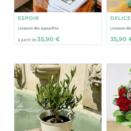
ESPOIR
DELIC
Livraison dès aujourd'hui
Livraison dè
35,90 €
35,90 
à partir de