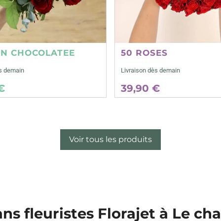
ON CHOCOLATEE
50 ROSES
ès demain
Livraison dès demain
€
39,90 €
Voir tous les produits
ans fleuristes Florajet à Le ch