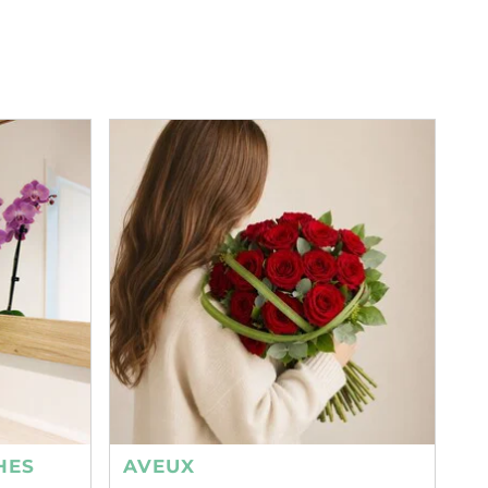
HES
AVEUX