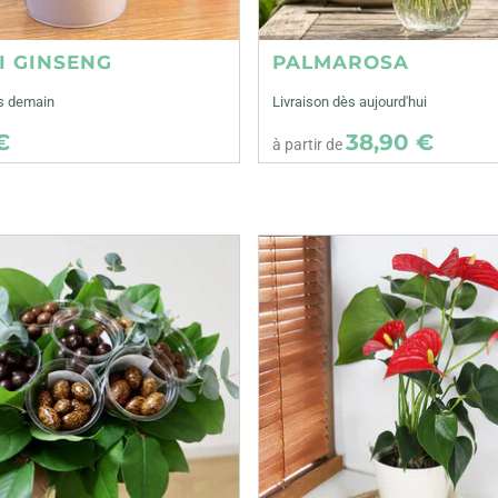
I GINSENG
PALMAROSA
ès demain
Livraison dès aujourd'hui
€
38,90 €
à partir de