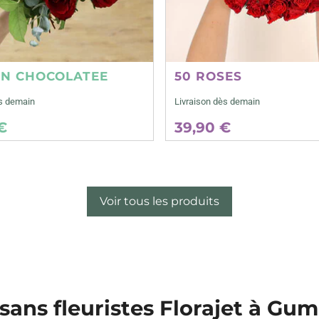
ON CHOCOLATEE
50 ROSES
ès demain
Livraison dès demain
€
39,90 €
Voir tous les produits
isans fleuristes Florajet à Gu