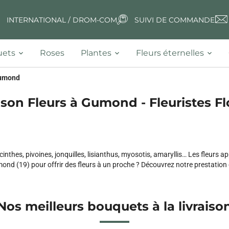
INTERNATIONAL / DROM-COM
SUIVI DE COMMANDE
ets
Roses
Plantes
Fleurs éternelles
umond
ison Fleurs à Gumond - Fleuristes Fl
inthes, pivoines, jonquilles, lisianthus, myosotis, amaryllis… Les fleurs a
mond (19) pour offrir des fleurs à un proche ? Découvrez notre prestation
Nos meilleurs bouquets à la livraiso