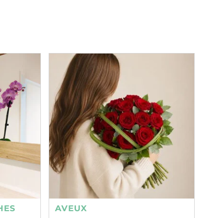
HES
AVEUX