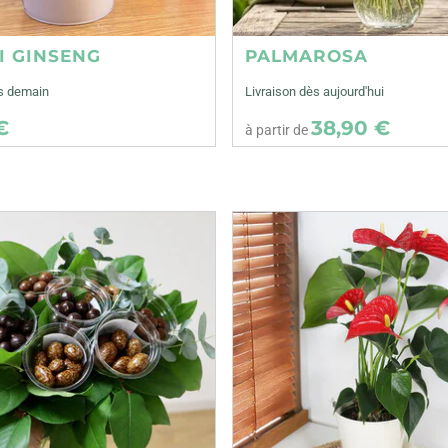
I GINSENG
PALMAROSA
ès demain
Livraison dès aujourd'hui
€
38,90 €
à partir de